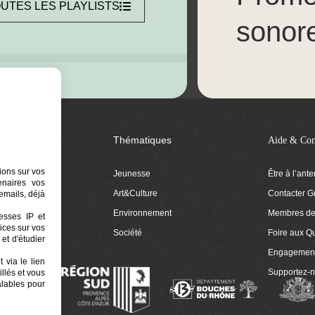
UTES LES PLAYLISTS
sonor
Thématiques
Aide & Con
ions sur vos
Jeunesse
Être à l’ant
tenaires vos
Art&Culture
Contacter G
emails, déjà
ion
Environnement
Membres de 
resses IP et
ices sur vos
 Euphonia
Société
Foire aux Q
et d'étudier
Engagemen
 via le lien
Supportez-
llés et vous
alables pour