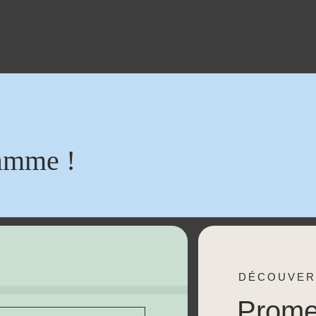
amme !
DÉCOUVER
Prom