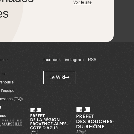
Voir le site
es
tacts
facebook
instagram
RSS
enne
Le Wiki
renouille
l’équipe
uestions (FAQ)
t
nous