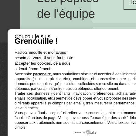
TO
de l'équipe
Coucou je suis
Grenouille !
RadioGrenouille et moi avons
besoin de vous, Il vous faut juste
La radio
accepter les cookies, cela nous
aiderait énormément.
Avec notre
partenaire
, nous souhaitons stocker et accéder à des informat
Ré-écouter
appareils (cookies, pixels, etc.), combiner et transmettre entre par
Actualités
données personnelles, qu'elles soient collectées sur ce site ou dans nos 
détenues par certains d'entre nous ou obtenues ultérieurement.
Programmat
Traiter ces données (identifiants, navigation, préférences, achats, ad
Euphonia est le partenaire producteur de Radio
emails, localisation, etc.) permet de développer et vous proposer des serv
Grenouille
Grenouille, radio associative marseillaise.
différents appareils (y compris par email), d'en mesurer la performance, 
les audiences.
Vous pouvez "tout accepter" et retirer votre consentement à tout moment
Locaux situés à la Friche Belle de Mai
"cookies" en bas de page
. Vous pouvez aussi "paramétrer des choix" détai
41, rue Jobin — 13003 Marseille
opposer aux traitements non soumis au consentement. Vos choix sont v
6 mois.
powered by