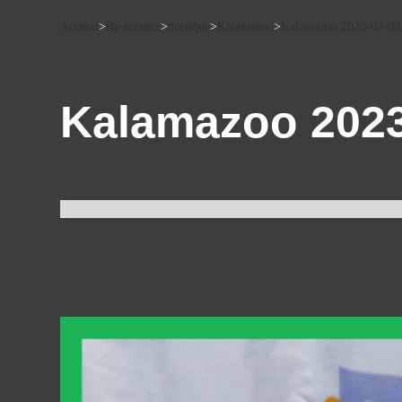
Accueil
>
Ré-écouter
>
musique
>
Kalamazoo
>
Kalamazoo 2023-03-08
Kalamazoo 2023