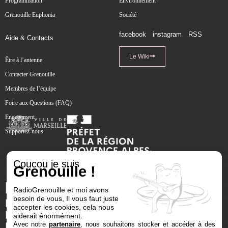
Programmation
Environnement
Grenouille Euphonia
Société
facebook
instagram
RSS
Aide & Contacts
Le Wiki
Être à l’antenne
Contacter Grenouille
Membres de l’équipe
Foire aux Questions (FAQ)
Engagement
Supportez-nous
Coucou je suis
Grenouille !
RadioGrenouille et moi avons
besoin de vous, Il vous faut juste
accepter les cookies, cela nous
aiderait énormément.
Avec notre
partenaire
, nous souhaitons stocker et accéder à des