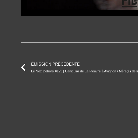
ÉMISSION PRÉCÉDENTE
Le Nez Dehors #123 | Canicular de La Pieuvre à Avignon / Mère(s) de la 