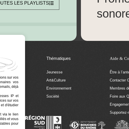
UTES LES PLAYLISTS
sonor
Thématiques
Aide & Co
Jeunesse
Être à l’an
ions sur vos
Art&Culture
Contacter G
tenaires vos
emails, déjà
tion
Environnement
Membres de
resses IP et
 Euphonia
Société
Foire aux 
ices sur vos
Engagemen
et d'étudier
Supportez-
 via le lien
llés et vous
alables pour