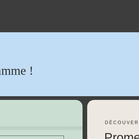
amme !
DÉCOUVER
Prom