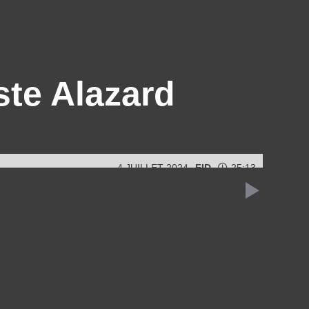
ste Alazard
4 JUILLET 2024
FID
25:13