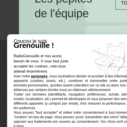
TO
de l'équipe
Coucou je suis
Grenouille !
RadioGrenouille et moi avons
La radio
besoin de vous, Il vous faut juste
accepter les cookies, cela nous
Ré-écouter
aiderait énormément.
Avec notre
partenaire
, nous souhaitons stocker et accéder à des informat
Actualités
appareils (cookies, pixels, etc.), combiner et transmettre entre par
données personnelles, qu'elles soient collectées sur ce site ou dans nos 
Programma
détenues par certains d'entre nous ou obtenues ultérieurement.
Euphonia est le partenaire producteur de
Traiter ces données (identifiants, navigation, préférences, achats, ad
Grenouille
Radio Grenouille, radio associative
emails, localisation, etc.) permet de développer et vous proposer des serv
marseillaise.
différents appareils (y compris par email), d'en mesurer la performance, 
les audiences.
Vous pouvez "tout accepter" et retirer votre consentement à tout moment
Locaux situés à la Friche Belle de Mai
"cookies" en bas de page
. Vous pouvez aussi "paramétrer des choix" détai
41, rue Jobin — 13003 Marseille
opposer aux traitements non soumis au consentement. Vos choix sont v
6 mois.