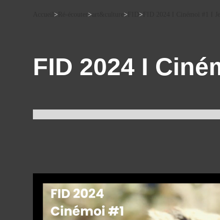
Accueil
>
Ré-écouter
>
art&culture
>
FID
>
FID 2024 I Cinémoi #1 I Je
FID 2024 I Ciné