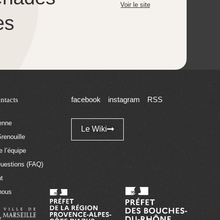
Voir le site
es
ntacts
facebook
instagram
RSS
tenne
Le Wiki
renouille
 l’équipe
Questions (FAQ)
t
nous