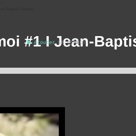
an-Baptiste Alazard
moi #1 I Jean-Bapti
écouter
EN DIRECT