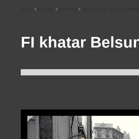
Accueil
>
Ré-écouter
>
art&culture
>
Quartier d'exil - Fi khatar Belsu
FI khatar Bels