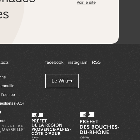
Voir le site
es
tacts
facebook
instagram
RSS
enne
Le Wiki
renouille
l’équipe
uestions (FAQ)
t
nous