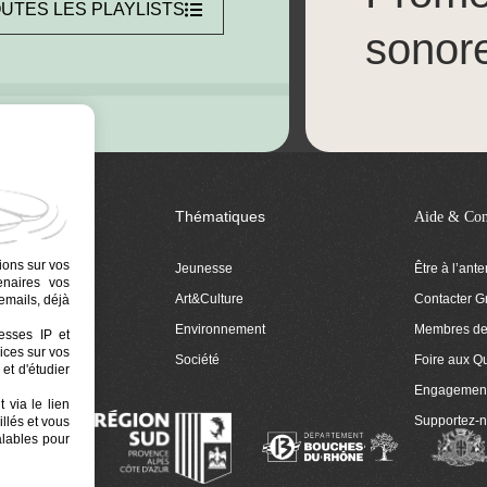
UTES LES PLAYLISTS
sonor
Thématiques
Aide & Con
ions sur vos
Jeunesse
Être à l’ant
tenaires vos
Art&Culture
Contacter G
emails, déjà
ion
Environnement
Membres de 
resses IP et
ices sur vos
 Euphonia
Société
Foire aux Q
et d'étudier
Engagemen
 via le lien
Supportez-
llés et vous
alables pour