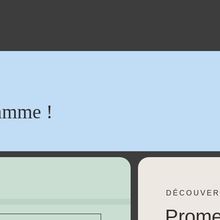
amme !
DÉCOUVER
Prom