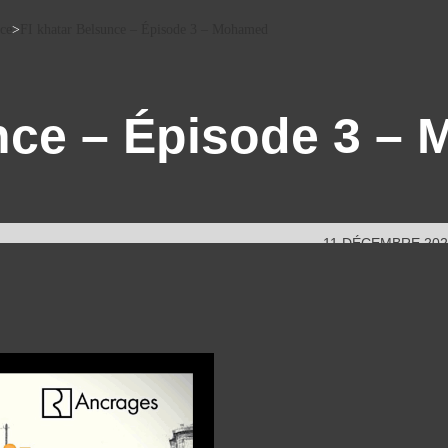
nce
>
FI khatar Belsunce – Épisode 3 – Mohamed
unce – Épisode 3 –
11 DÉCEMBRE 202