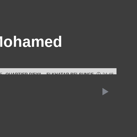
 Mohamed
5
QUARTIER D'EXIL - FI KHATAR BELSUNCE
24:48