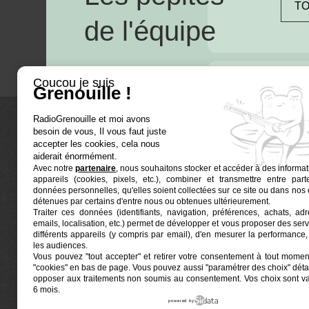
TO
de l'équipe
Coucou je suis
Grenouille !
RadioGrenouille et moi avons
besoin de vous, Il vous faut juste
La radio
accepter les cookies, cela nous
aiderait énormément.
Avec notre
partenaire
, nous souhaitons stocker et accéder à des informat
Ré-écouter
appareils (cookies, pixels, etc.), combiner et transmettre entre par
Actualités
données personnelles, qu'elles soient collectées sur ce site ou dans nos 
détenues par certains d'entre nous ou obtenues ultérieurement.
Programmat
Traiter ces données (identifiants, navigation, préférences, achats, ad
Euphonia est le partenaire producteur de Radio
emails, localisation, etc.) permet de développer et vous proposer des serv
Grenouille
Grenouille, radio associative marseillaise.
différents appareils (y compris par email), d'en mesurer la performance, 
les audiences.
Vous pouvez "tout accepter" et retirer votre consentement à tout moment
Locaux situés à la Friche Belle de Mai
"cookies" en bas de page
. Vous pouvez aussi "paramétrer des choix" détai
41, rue Jobin — 13003 Marseille
opposer aux traitements non soumis au consentement. Vos choix sont v
6 mois.
powered by