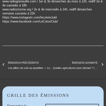
www.radiogrenouille.com / 1er & 3e dimanches du mois à 12h, rediff 2e &
4e samedis à 18h
www.radiozinzine.org / 2e & 4e mercredis à 14h, rediff dimanches
semaine suivante à 22h
https://www.instagram.com/lecotonclub/
https://www.facebook.com/LeCotonClub/
ÉMISSION PRÉCÉDENTE
ÉMISSION SUIVANTE
Les piliers du soin au quotidien — Les voix du soin
Quelles agricultures pour demain ? | Ève Fouilleux, politologue et François Léger, agronome | « Nourrir et relier les monde »
GRILLE DES ÉMISSIONS
Demandez le