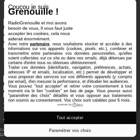
Coucou je suis
Grenouille !
RadioGrenouille et moi avons
besoin de vous, Il vous faut juste
accepter les cookies, cela nous
aiderait énormément.
Avec notre
partenaire
, nous souhaitons stocker et accéder à des
informations sur vos appareils (cookies, pixels, etc.), combiner et
transmettre entre partenaires vos données personnelles, qu'elles
soient collectées sur ce site ou dans nos emails, déjà détenues par
certains d'entre nous ou obtenues ultérieurement.
Traiter ces données (identifiants, navigation, préférences, achats,
adresses IP et emails, localisation, etc.) permet de développer et
vous proposer des services sur vos différents appareils (y compris
par email), d'en mesurer la performance, et d'étudier les audiences.
Vous pouvez "tout accepter" et retirer votre consentement à tout
moment via le lien "cookies" en bas de page
. Vous pouvez aussi
"paramétrer des choix" détaillés et vous opposer aux traitements
non soumis au consentement. Vos choix sont valables pour 6 mois.
powered by
Tout accepter
Copyright © 2025 Radio Grenouille tous droits réservés
Paramétrer vos choix
Crédits et mentions
‐
Cookies