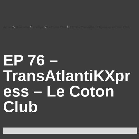
Accueil
>
Ré-écouter
>
musique
>
Le Coton Club
>
EP 76 – TransAtlantiKXpress – Le Coton Club
EP 76 –
TransAtlantiKXpr
ess – Le Coton
Club