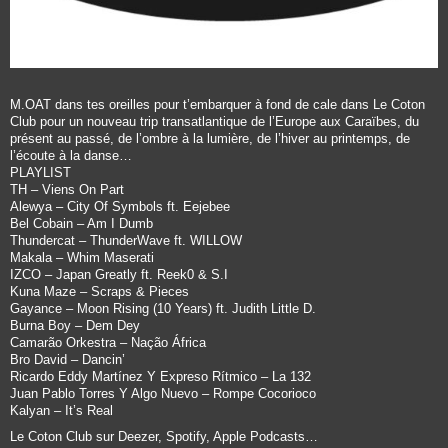
M.OAT dans tes oreilles pour t’embarquer à fond de cale dans Le Coton
Club pour un nouveau trip transatlantique de l’Europe aux Caraïbes, du
présent au passé, de l’ombre à la lumière, de l’hiver au printemps, de
l’écoute à la danse…
PLAYLIST
TH – Viens On Part
Alewya – City Of Symbols ft. Eejebee
Bel Cobain – Am I Dumb
Thundercat – ThunderWave ft. WILLOW
Makala – Whim Maserati
IZCO – Japan Greatly ft. Reek0 & S.I
Kuna Maze – Scraps & Pieces
Gayance – Moon Rising (10 Years) ft. Judith Little D.
Burna Boy – Dem Dey
Camarão Orkestra – Nação África
Bro David – Dancin’
Ricardo Eddy Martínez Y Expreso Rítmico – La 132
Juan Pablo Torres Y Algo Nuevo – Rompe Cocorioco
Kalyan – It’s Real
Le Coton Club sur Deezer, Spotify, Apple Podcasts…