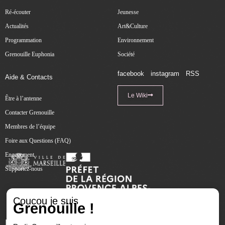
Ré-écouter
Jeunesse
Actualités
Art&Culture
Programmation
Environnement
Grenouille Euphonia
Société
facebook
instagram
RSS
Aide & Contacts
Le Wiki
Être à l’antenne
Contacter Grenouille
Membres de l’équipe
Foire aux Questions (FAQ)
Engagement
Supportez-nous
Coucou je suis
Grenouille !