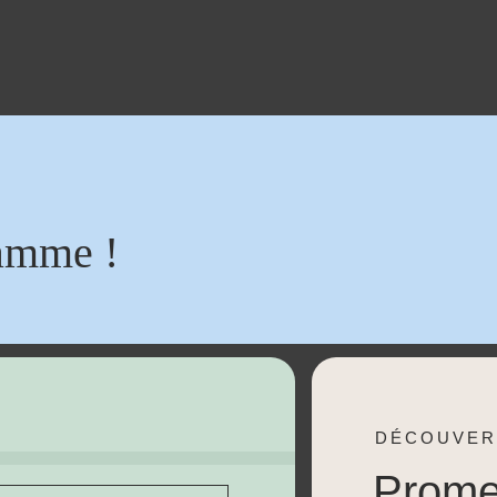
amme !
DÉCOUVER
Prom