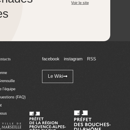
Voir le site
es
ntacts
facebook
instagram
RSS
tenne
Le Wiki
renouille
 l’équipe
Questions (FAQ)
t
nous