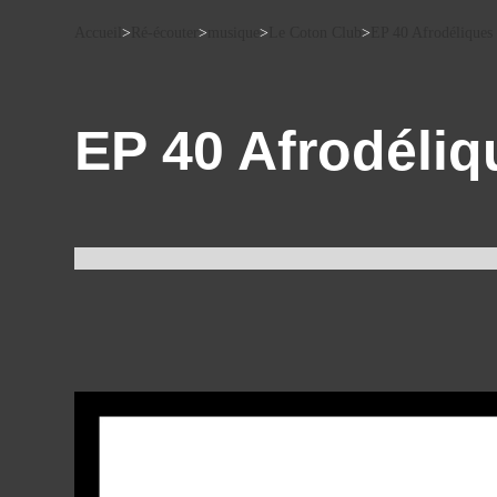
Accueil
>
Ré-écouter
>
musique
>
Le Coton Club
>
EP 40 Afrodéliques
EP 40 Afrodéliq