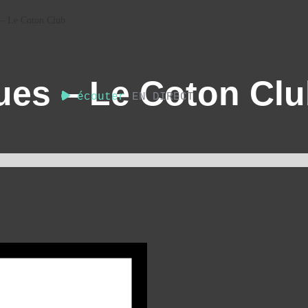
 – Le Coton Club
ues – Le Coton Cl
écouter
EN DIRECT