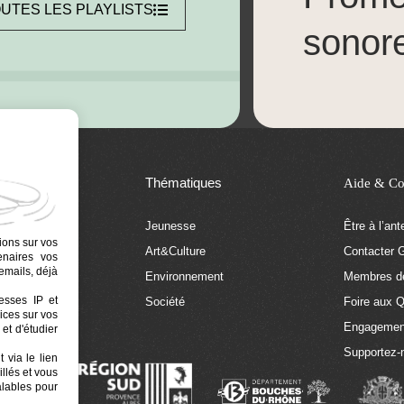
UTES LES PLAYLISTS
sonor
Thématiques
Aide & Co
Jeunesse
Être à l’an
ions sur vos
Art&Culture
Contacter G
tenaires vos
emails, déjà
tion
Environnement
Membres de
resses IP et
 Euphonia
Société
Foire aux 
ices sur vos
Engagemen
et d'étudier
Supportez-
 via le lien
llés et vous
alables pour