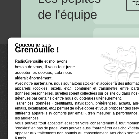
TO
de l'équipe
Coucou je suis
Grenouille !
RadioGrenouille et moi avons
La radio
besoin de vous, Il vous faut juste
accepter les cookies, cela nous
Ré-écouter
aiderait énormément.
Avec notre
partenaire
, nous souhaitons stocker et accéder à des informat
Actualités
appareils (cookies, pixels, etc.), combiner et transmettre entre par
données personnelles, qu'elles soient collectées sur ce site ou dans nos 
Programma
détenues par certains d'entre nous ou obtenues ultérieurement.
Euphonia est le partenaire producteur de
Traiter ces données (identifiants, navigation, préférences, achats, ad
Grenouille
Radio Grenouille, radio associative
emails, localisation, etc.) permet de développer et vous proposer des serv
marseillaise.
différents appareils (y compris par email), d'en mesurer la performance, 
les audiences.
Vous pouvez "tout accepter" et retirer votre consentement à tout moment
Locaux situés à la Friche Belle de Mai
"cookies" en bas de page
. Vous pouvez aussi "paramétrer des choix" détai
41, rue Jobin — 13003 Marseille
opposer aux traitements non soumis au consentement. Vos choix sont v
6 mois.