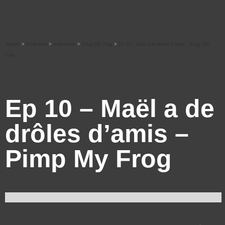
Accueil
>
Ré-écouter
>
art&culture
>
Pimp My Frog
>
Ep 10 – Maël a de drôles d’amis – Pimp My
Frog
Ep 10 – Maël a de
drôles d’amis –
Pimp My Frog