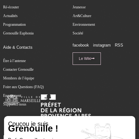
Ré-écouter
Jeunesse
Actualités
Art&Culture
Programmation
Environnement
Grenouille Euphonia
Société
facebook
instagram
RSS
Aide & Contacts
Le Wiki
Être à l’antenne
Contacter Grenouille
Membres de l’équipe
Foire aux Questions (FAQ)
Engagement
Supportez-nous
Coucou je suis
Grenouille !