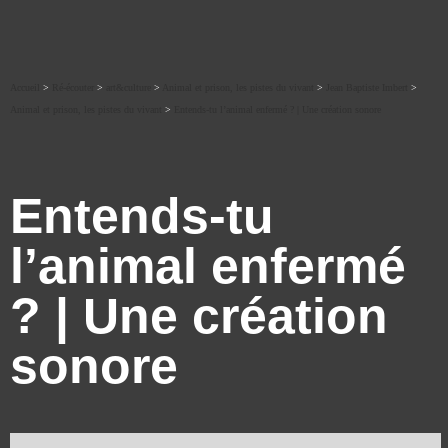
Accueil
>
Ré-écouter
>
art&culture
>
Animal et prison, les pistes du vivant
>
Jean Baptiste Imbert
>
Animal et prison, les pistes du vivant
>
Entends-tu l’animal enfermé ? | Une création sonore
Entends-tu
l’animal enfermé
? | Une création
sonore