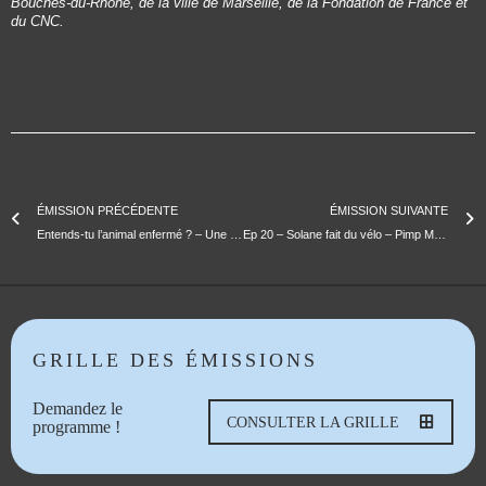
Bouches-du-Rhône, de la ville de Marseille, de la Fondation de France et
du CNC.
ÉMISSION PRÉCÉDENTE
ÉMISSION SUIVANTE
Entends-tu l’animal enfermé ? – Une création sonore
Ep 20 – Solane fait du vélo – Pimp My Frog
GRILLE DES ÉMISSIONS
Demandez le
CONSULTER LA GRILLE
programme !