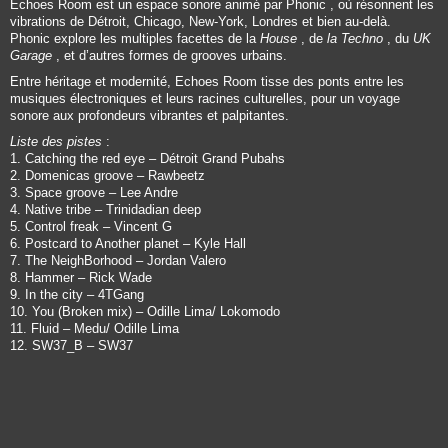
Echoes Room
est un espace sonore animé par
Phonic
, où résonnent les
vibrations de Détroit, Chicago, New-York, Londres et bien au-delà.
Phonic
explore les multiples facettes de la
House
, de
la Techno
, du
UK
Garage
, et d’autres formes de grooves urbains.
Entre héritage et modernité,
Echoes Room
tisse des ponts entre les
musiques électroniques et leurs racines culturelles, pour un voyage
sonore aux profondeurs vibrantes et palpitantes.
Liste des pistes
:
1. Catching the red eye – Détroit Grand Pubahs
2. Domenicas groove – Rawbeetz
3. Space groove – Lee Andre
4. Native tribe – Trinidadian deep
5. Control freak – Vincent G
6. Postcard to Another planet – Kyle Hall
7. The NeighBorhood – Jordan Valero
8. Hammer – Rick Wade
9. In the city – 4TGang
10. You (Broken mix) – Odille Lima/ Lokomodo
11. Fluid – Medu/ Odille Lima
12. SW37_B – SW37