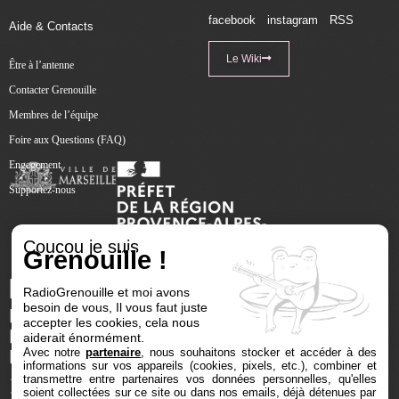
facebook
instagram
RSS
Aide & Contacts
Le Wiki
Être à l’antenne
Contacter Grenouille
Membres de l’équipe
Foire aux Questions (FAQ)
Engagement
Supportez-nous
Coucou je suis
Grenouille !
RadioGrenouille et moi avons
besoin de vous, Il vous faut juste
accepter les cookies, cela nous
aiderait énormément.
Avec notre
partenaire
, nous souhaitons stocker et accéder à des
informations sur vos appareils (cookies, pixels, etc.), combiner et
transmettre entre partenaires vos données personnelles, qu'elles
soient collectées sur ce site ou dans nos emails, déjà détenues par