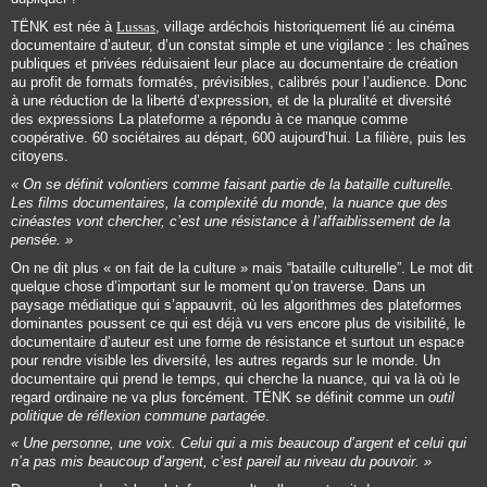
TËNK est née à
Lussas
, village ardéchois historiquement lié au cinéma
documentaire d’auteur, d’un constat simple et une vigilance : les chaînes
publiques et privées réduisaient leur place au documentaire de création
au profit de formats formatés, prévisibles, calibrés pour l’audience. Donc
à une réduction de la liberté d’expression, et de la pluralité et diversité
des expressions La plateforme a répondu à ce manque comme
coopérative
. 60 sociétaires au départ, 600 aujourd’hui. La filière, puis les
citoyens.
« On se définit volontiers comme faisant partie de la bataille culturelle.
Les films documentaires, la complexité du monde, la nuance que des
cinéastes vont chercher, c’est une résistance à l’affaiblissement de la
pensée. »
On ne dit plus « on fait de la culture » mais “
bataille culturelle”
. Le mot dit
quelque chose d’important sur le moment qu’on traverse. Dans un
paysage médiatique qui s’appauvrit, où les algorithmes des plateformes
dominantes poussent ce qui est déjà vu vers encore plus de visibilité, le
documentaire d’auteur est une forme de résistance et surtout un espace
pour rendre visible les diversité, les autres regards sur le monde. Un
documentaire qui prend le temps, qui cherche la nuance, qui va là où le
regard ordinaire ne va plus forcément. TËNK se définit comme un
outil
politique de réflexion commune partagée
.
« Une personne, une voix. Celui qui a mis beaucoup d’argent et celui qui
n’a pas mis beaucoup d’argent, c’est pareil au niveau du pouvoir. »