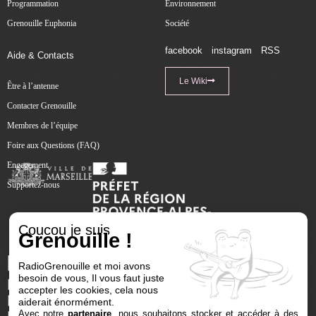
Programmation
Environnement
Grenouille Euphonia
Société
facebook
instagram
RSS
Aide & Contacts
Le Wiki
Être à l’antenne
Contacter Grenouille
Membres de l’équipe
Foire aux Questions (FAQ)
Engagement
Supportez-nous
Coucou je suis
Grenouille !
RadioGrenouille et moi avons
besoin de vous, Il vous faut juste
accepter les cookies, cela nous
aiderait énormément.
Avec notre
partenaire
, nous souhaitons stocker et accéder à des