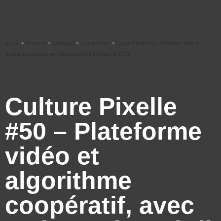
Accueil
>
Ré-écouter
>
art&culture
>
Culture Pixelle
>
Culture Pixelle #50 – Plateforme vidéo et
algorithme coopératif, avec Mohamed Rochdi Sifaoui de TËNK
Culture Pixelle
#50 – Plateforme
vidéo et
algorithme
coopératif, avec