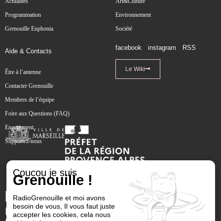
Actualités
Art&Culture
Programmation
Environnement
Grenouille Euphonia
Société
facebook
instagram
RSS
Aide & Contacts
Le Wiki
Être à l’antenne
Contacter Grenouille
Membres de l’équipe
Foire aux Questions (FAQ)
Engagement
Supportez-nous
Coucou je suis
Grenouille !
RadioGrenouille et moi avons
besoin de vous, Il vous faut juste
accepter les cookies, cela nous