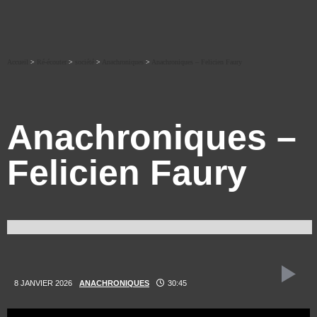
Accueil
>
Ré-écouter
>
société
>
Anachroniques
>
Anachroniques – Felicien Faury
Anachroniques –
Felicien Faury
8 JANVIER 2026
ANACHRONIQUES
30:45