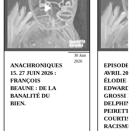
30 Juin
2026
ANACHRONIQUES
EPISODE 1
15. 27 JUIN 2026 :
AVRIL 202
FRANÇOIS
ÉLODIE
BEAUNE : DE LA
EDWARDS
BANALITÉ DU
GROSSI 
BIEN.
DELPHIN
PEIRETTI
COURTIS,
RACISM