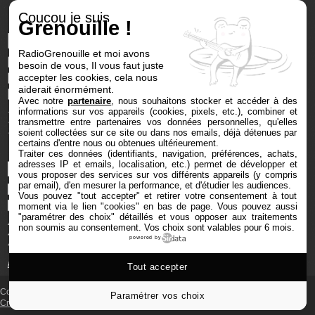
Coucou je suis
Grenouille !
RadioGrenouille et moi avons
besoin de vous, Il vous faut juste
accepter les cookies, cela nous
aiderait énormément.
Avec notre
partenaire
, nous souhaitons stocker et accéder à des
informations sur vos appareils (cookies, pixels, etc.), combiner et
transmettre entre partenaires vos données personnelles, qu'elles
soient collectées sur ce site ou dans nos emails, déjà détenues par
certains d'entre nous ou obtenues ultérieurement.
Traiter ces données (identifiants, navigation, préférences, achats,
adresses IP et emails, localisation, etc.) permet de développer et
vous proposer des services sur vos différents appareils (y compris
par email), d'en mesurer la performance, et d'étudier les audiences.
Vous pouvez "tout accepter" et retirer votre consentement à tout
moment via le lien "cookies" en bas de page
. Vous pouvez aussi
"paramétrer des choix" détaillés et vous opposer aux traitements
non soumis au consentement. Vos choix sont valables pour 6 mois.
powered by
Tout accepter
Copyright © 2025 Radio Grenouille tous droits réservés
Paramétrer vos choix
Crédits et mentions
‐
Cookies