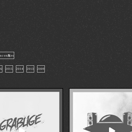
x
ncontres
16
2015
2014
2013
2009