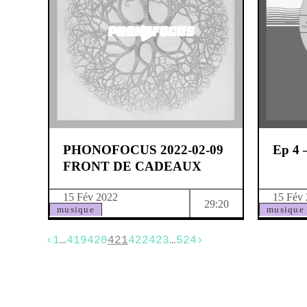
PHONOFOCUS 2022-02-09
Ep 4 
FRONT DE CADEAUX
15 Fév 2022
15 Fév
29:20
musique
musique
‹
1
…
419
420
421
422
423
…
524
›