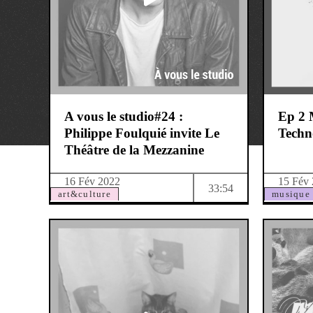
A vous le studio#24 :
Ep 2 
Philippe Foulquié invite Le
Techn
Théâtre de la Mezzanine
16 Fév 2022
15 Fév
33:54
art&culture
musique