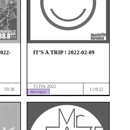
022-
IT’S A TRIP ! 2022-02-09
15 Fév 2022
59:38
1:19:22
musique