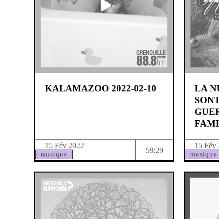
KALAMAZOO 2022-02-10
LA N
SONT
GUE
FAM
15 Fév 2022
15 Fév
59:29
musique
musique