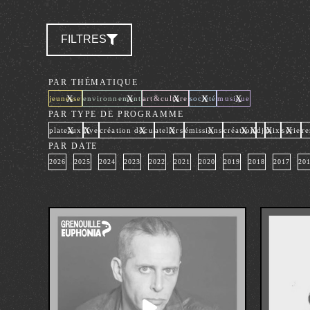
FILTRES
PAR THÉMATIQUE
x
x
x
x
x
jeunesse
environnement
art&culture
société
musique
PAR TYPE DE PROGRAMME
x
x
x
x
x
x
x
x
x
plateaux
live
création docu
ateliers
émissions
création
dj
mix
série
re
PAR DATE
2026
2025
2024
2023
2022
2021
2020
2019
2018
2017
20