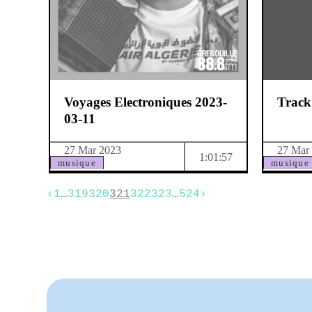
Voyages Electroniques 2023-
Track
03-11
27 Mar 2023
27 Mar
1:01:57
musique
musique
‹
1
…
319
320
321
322
323
…
524
›