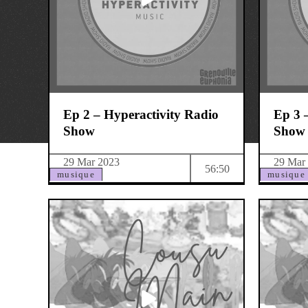
Ep 2 – Hyperactivity Radio
Ep 3 
Show
Show
29 Mar 2023
29 Mar
56:50
musique
musique