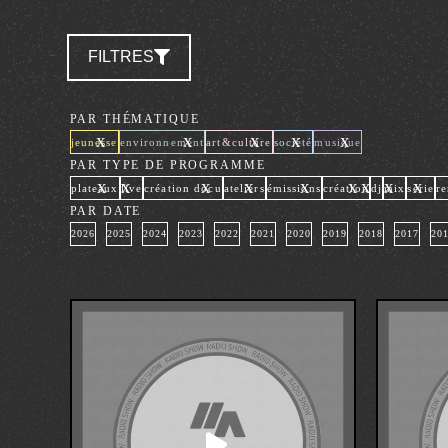
FILTRES
PAR THÉMATIQUE
x
x
x
x
x
jeunesse
environnement
art&culture
société
musique
PAR TYPE DE PROGRAMME
x
x
x
x
x
x
x
x
x
plateaux
live
création docu
ateliers
émissions
création
dj
mix
série
re
PAR DATE
2026
2025
2024
2023
2022
2021
2020
2019
2018
2017
20