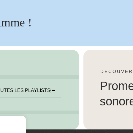
amme !
DÉCOUVER
Prom
UTES LES PLAYLISTS
sonor