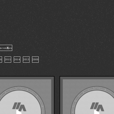
x
ncontres
16
2015
2014
2013
2009