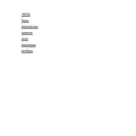
2026
bass
émissions
genres
mix
musique
techno