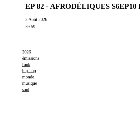
EP 82 - AFRODÉLIQUES S6EP1
2 Août 2026
59:59
2026
émissions
funk
hip-hop
monde
musique
soul