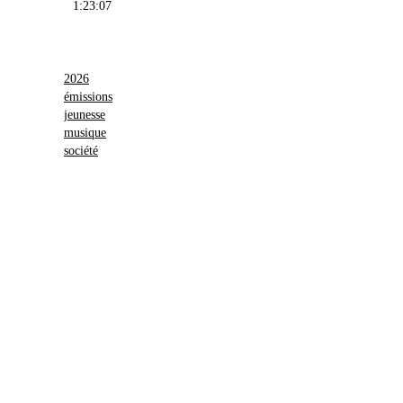
1:23:07
2026
émissions
jeunesse
musique
société