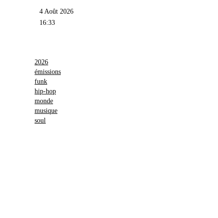
4 Août 2026
16:33
2026
émissions
funk
hip-hop
monde
musique
soul