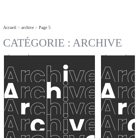
Accueil
>
archive
>
Page 5
CATÉGORIE : ARCHIVE
archive
archive