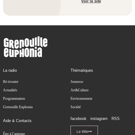
Voir le site
La radio
Thématiques
Ré-écouter
Jeunesse
Actualités
Art&Culture
Programmation
Environnement
Grenouille Euphonia
Société
facebook
instagram
RSS
Aide & Contacts
Le Wiki
Être à l’antenne