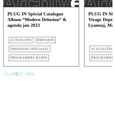
PLUG IN Spécial Catalogue
PLUG IN Mar
Album “Modern Delusion“ &
Virage Depe,
agenda jan 2023
Lyannaj, Mart
2023
ACTUALITÉS
EMISSION
ÉMISSIONS SPÉCIALES
ACTUALITÉS
PROGRAMMES RADIO
PROGRAMMES
‹
1
…
3
4
5
6
7
…
310
›