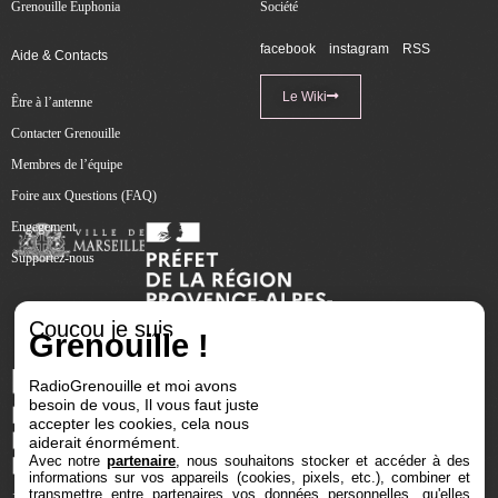
Grenouille Euphonia
Société
facebook
instagram
RSS
Aide & Contacts
Le Wiki
Être à l’antenne
Contacter Grenouille
Membres de l’équipe
Foire aux Questions (FAQ)
Engagement
Supportez-nous
Coucou je suis
Grenouille !
RadioGrenouille et moi avons
besoin de vous, Il vous faut juste
accepter les cookies, cela nous
aiderait énormément.
Avec notre
partenaire
, nous souhaitons stocker et accéder à des
informations sur vos appareils (cookies, pixels, etc.), combiner et
transmettre entre partenaires vos données personnelles, qu'elles