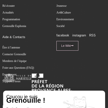
Ré-écouter
Jeunesse
Actualités
Art&Culture
Programmation
Environnement
Grenouille Euphonia
Société
facebook
instagram
RSS
Aide & Contacts
Le Wiki
Être à l’antenne
Contacter Grenouille
Membres de l’équipe
Foire aux Questions (FAQ)
Engagement
Supportez-nous
Coucou je suis
Grenouille !