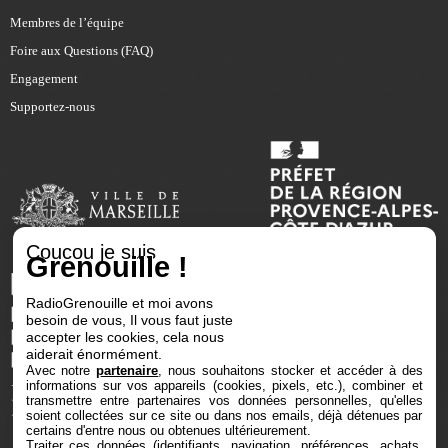
Membres de l’équipe
Foire aux Questions (FAQ)
Engagement
Supportez-nous
Coucou je suis
Grenouille !
RadioGrenouille et moi avons
besoin de vous, Il vous faut juste
accepter les cookies, cela nous
aiderait énormément.
Avec notre
partenaire
, nous souhaitons stocker et accéder à des
informations sur vos appareils (cookies, pixels, etc.), combiner et
transmettre entre partenaires vos données personnelles, qu'elles
soient collectées sur ce site ou dans nos emails, déjà détenues par
certains d'entre nous ou obtenues ultérieurement.
Traiter ces données (identifiants, navigation, préférences, achats,