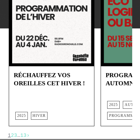
RÉCHAUFFEZ VOS
PROGRAM
OREILLES CET HIVER !
AUTOMNE 
2025
AUTOM
2025
HIVER
PROGRAMMATI
1
2
3
…
13
›