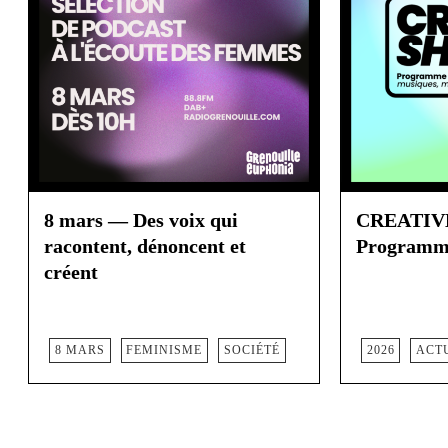
8 mars — Des voix qui
CREATIV
racontent, dénoncent et
Programme
créent
8 MARS
FEMINISME
SOCIÉTÉ
2026
ACT