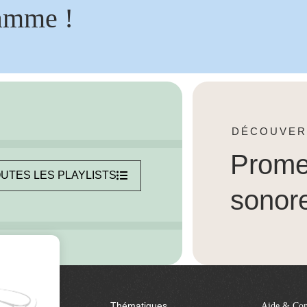
amme !
DÉCOUVER
Prom
UTES LES PLAYLISTS
sonor
Thématiques
Aide & Con