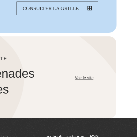
CONSULTER LA GRILLE
TE
enades
Voir le site
es
tacts
facebook
instagram
RSS