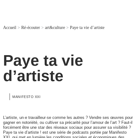
Accueil
>
Ré-écouter
>
art&culture
>
Paye ta vie d’artiste
Paye ta vie
d’artiste
MANIFESTO XXI
L’artiste, un·e travailleur·se comme les autres ? Vendre ses œuvres pour
gagner en notoriété, ou cultiver sa précarité pour l’amour de l’art ? Faut-il
forcément être une star des réseaux sociaux pour assurer sa visibilité ?
Paye ta vie d’artiste ! est une série de podcasts portée par Manifesto
XXI, qui met en lumière les conditions sociales et économiques des