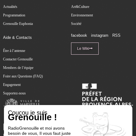
Actualités
Art&Culture
Programmation
Environnement
Grenouille Euphonia
Société
facebook
instagram
RSS
Aide & Contacts
Le Wiki
Être à l’antenne
Contacter Grenouille
Membres de l’équipe
Foire aux Questions (FAQ)
Engagement
Supportez-nous
Coucou je suis
Grenouille !
RadioGrenouille et moi avons
besoin de vous, Il vous faut juste