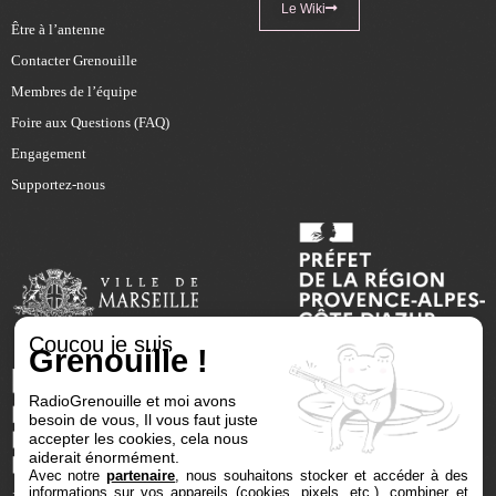
Le Wiki
Être à l’antenne
Contacter Grenouille
Membres de l’équipe
Foire aux Questions (FAQ)
Engagement
Supportez-nous
Coucou je suis
Grenouille !
RadioGrenouille et moi avons
besoin de vous, Il vous faut juste
accepter les cookies, cela nous
aiderait énormément.
Avec notre
partenaire
, nous souhaitons stocker et accéder à des
informations sur vos appareils (cookies, pixels, etc.), combiner et