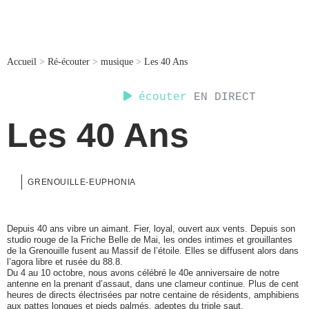
Accueil
>
Ré-écouter
>
musique
>
Les 40 Ans
écouter
EN DIRECT
Les 40 Ans
GRENOUILLE-EUPHONIA
Depuis 40 ans vibre un aimant. Fier, loyal, ouvert aux vents. Depuis son
studio rouge de la Friche Belle de Mai, les ondes intimes et grouillantes
de la Grenouille fusent au Massif de l’étoile. Elles se diffusent alors dans
l’agora libre et rusée du 88.8.
Du 4 au 10 octobre, nous avons célébré le 40e anniversaire de notre
antenne en la prenant d’assaut, dans une clameur continue. Plus de cent
heures de directs électrisées par notre centaine de résidents, amphibiens
aux pattes longues et pieds palmés, adeptes du triple saut.