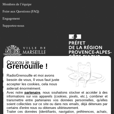
Membres de l’équipe
Foire aux Questions (FAQ)
Engagement
Supportez-nous
Coucou je suis
Grenouille !
RadioGrenouille et moi avons
besoin de vous, Il vous faut juste
accepter les cookies, cela nous
aiderait énormément.
Avec notre
partenaire
, nous souhaitons stocker et accéder à des
informations sur vos appareils (cookies, pixels, etc.), combiner et
transmettre entre partenaires vos données personnelles, qu'elles
soient collectées sur ce site ou dans nos emails, déjà détenues par
certains d'entre nous ou obtenues ultérieurement.
Traiter ces données (identifiants, navigation, préférences, achats,