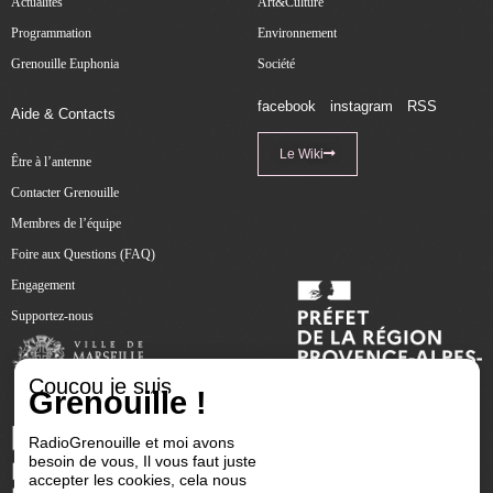
Actualités
Art&Culture
Programmation
Environnement
Grenouille Euphonia
Société
facebook
instagram
RSS
Aide & Contacts
Le Wiki
Être à l’antenne
Contacter Grenouille
Membres de l’équipe
Foire aux Questions (FAQ)
Engagement
Supportez-nous
Coucou je suis
Grenouille !
RadioGrenouille et moi avons
besoin de vous, Il vous faut juste
accepter les cookies, cela nous