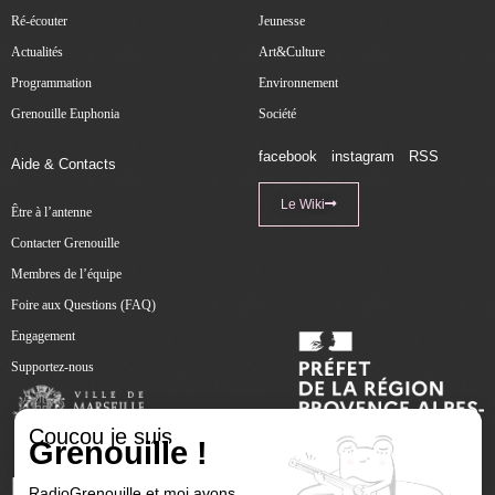
Ré-écouter
Jeunesse
Actualités
Art&Culture
Programmation
Environnement
Grenouille Euphonia
Société
facebook
instagram
RSS
Aide & Contacts
Le Wiki
Être à l’antenne
Contacter Grenouille
Membres de l’équipe
Foire aux Questions (FAQ)
Engagement
Supportez-nous
Coucou je suis
Grenouille !
RadioGrenouille et moi avons