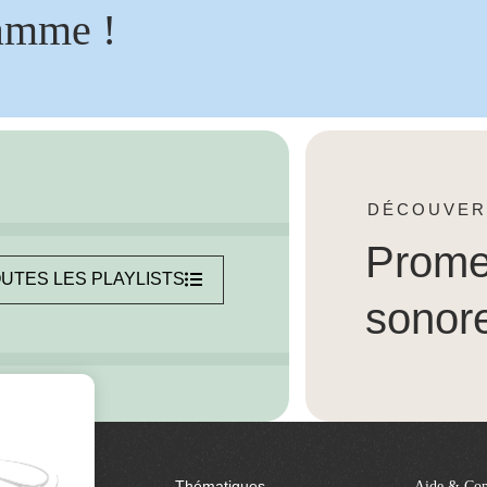
amme !
DÉCOUVER
Prom
UTES LES PLAYLISTS
sonor
Thématiques
Aide & Con