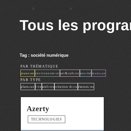
Accueil
>
Tous les programmes
>
société numérique
Tous les prog
Tag : société numérique
PAR THÉMATIQUE
x
x
x
x
x
jeunesse
environnement
art&culture
société
musique
PAR TYPE
x
x
x
x
x
plateaux
live
ateliers
création docu
émissions
Azerty
TECHNOLOGIES