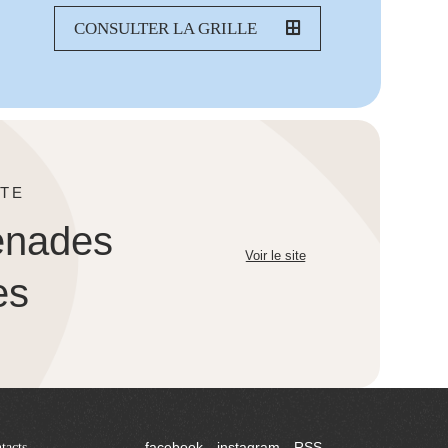
CONSULTER LA GRILLE
TE
enades
Voir le site
es
tacts
facebook
instagram
RSS