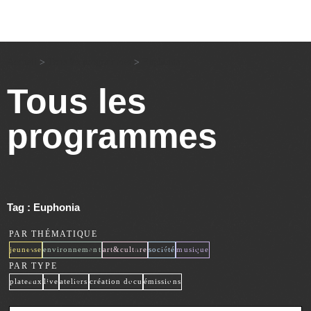
Accueil
>
Tous les programmes
>
Euphonia
Tous les
programmes
Tag : Euphonia
PAR THÉMATIQUE
x
x
x
x
x
jeunesse
environnement
art&culture
société
musique
PAR TYPE
x
x
x
x
x
plateaux
live
ateliers
création docu
émissions