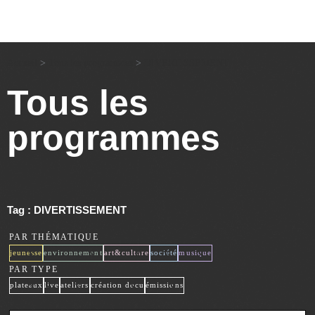
Accueil
>
Tous les programmes
>
DIVERTISSEMENT
Tous les
programmes
Tag : DIVERTISSEMENT
PAR THÉMATIQUE
x
x
x
x
x
jeunesse
environnement
art&culture
société
musique
PAR TYPE
x
x
x
x
x
plateaux
live
ateliers
création docu
émissions