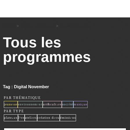
Accueil
>
Tous les programmes
>
Digital November
Tous les
programmes
Tag : Digital November
PAR THÉMATIQUE
x
x
x
x
x
jeunesse
environnement
art&culture
société
musique
PAR TYPE
x
x
x
x
x
plateaux
live
ateliers
création docu
émissions