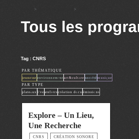
Accueil
>
Tous les programmes
>
CNRS
Tous les prog
Tag : CNRS
PAR THÉMATIQUE
x
x
x
x
x
jeunesse
environnement
art&culture
société
musique
PAR TYPE
x
x
x
x
x
plateaux
live
ateliers
création docu
émissions
Explore – Un Lieu,
Une Recherche
CNRS
CRÉATION SONORE