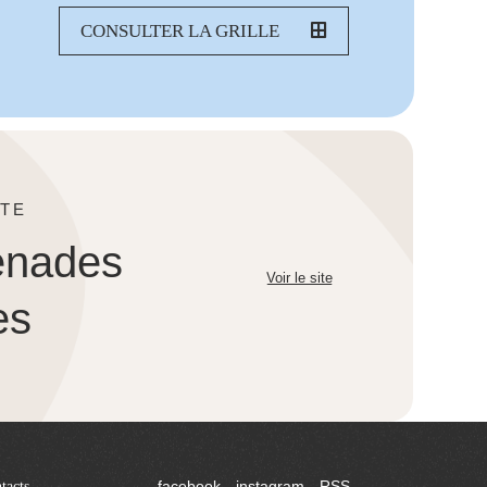
CONSULTER LA GRILLE
TE
enades
Voir le site
es
tacts
facebook
instagram
RSS