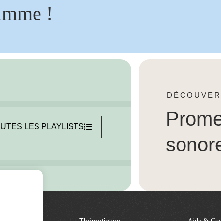
amme !
DÉCOUVER
Prom
UTES LES PLAYLISTS
sonor
Thématiques
Aide & Con