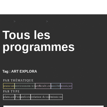
Accueil
>
Tous les programmes
>
ART EXPLORA
Tous les
programmes
Tag : ART EXPLORA
PAR THÉMATIQUE
x
x
x
x
x
jeunesse
environnement
art&culture
société
musique
PAR TYPE
x
x
x
x
x
plateaux
live
ateliers
création docu
émissions