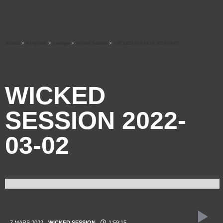
Accueil
>
Ré-écouter
>
musique
>
Wicked Session
>
WICKED SESSION 2022-03-02
WICKED
SESSION 2022-
03-02
7 MARS 2022
WICKED SESSION
1:59:15