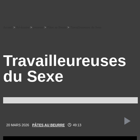
Accueil
>
Ré-écouter
>
jeunesse
>
Pâtes au Beurre
>
Travailleureuses du Sexe
Travailleureuses
du Sexe
20 MARS 2026
PÂTES AU BEURRE
49:13