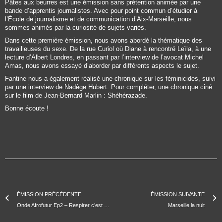
Pâtes aux beurres est une émission sans prétention animée par une
bande d’apprentis journalistes. Avec pour point commun d’étudier à
l’École de journalisme et de communication d’Aix-Marseille, nous
sommes animés par la curiosité de sujets variés.
Dans cette première émission, nous avons abordé la thématique des
travailleuses du sexe. De la rue Curiol où Diane à rencontré Leïla, à une
lecture d’Albert Londres, en passant par l’interview de l’avocat Michel
Amas, nous avons essayé d’aborder par différents aspects le sujet.
Fantine nous a également réalisé une chronique sur les féminicides, suivi
par une interview de Nadège Hubert. Pour compléter, une chronique ciné
sur le film de Jean-Bernard Marlin : Shéhérazade.
Bonne écoute !
ÉMISSION PRÉCÉDENTE
ÉMISSION SUIVANTE
Onde Afrofutur Ep2 – Respirer c’est déjà danser avec Maryam Kaba
Marseille la nuit