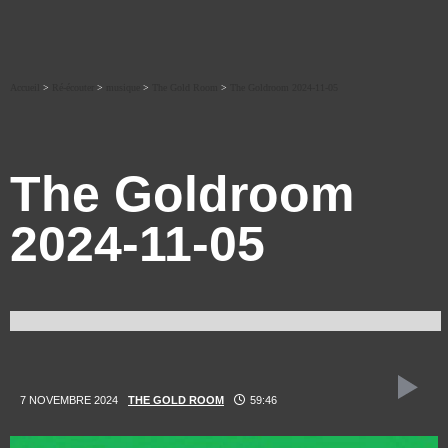
Accueil
>
Ré-écouter
>
musique
>
The Gold Room
>
The Goldroom 2024-11-05
The Goldroom
2024-11-05
7 NOVEMBRE 2024
THE GOLD ROOM
59:46