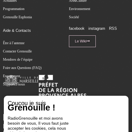
Actualités
Art&Culture
Programmation
Environnement
Grenouille Euphonia
Société
facebook
instagram
RSS
Aide & Contacts
Le Wiki
Être à l’antenne
Contacter Grenouille
Membres de l’équipe
Foire aux Questions (FAQ)
Engagement
Supportez-nous
Coucou je suis
Grenouille !
RadioGrenouille et moi avons
besoin de vous, Il vous faut juste
accepter les cookies, cela nous