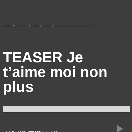
Accueil
>
Ré-écouter
>
société
>
Spectra
>
TEASER Je t’aime moi non plus
TEASER Je
t’aime moi non
plus