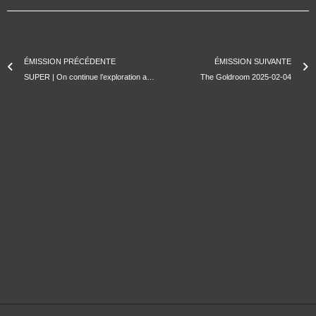
ÉMISSION PRÉCÉDENTE
ÉMISSION SUIVANTE
SUPER | On continue l’exploration avec les élèves de l’école Révolution Vaillant – La classe de Stéphanie
The Goldroom 2025-02-04