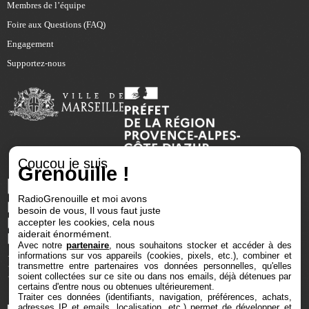
Membres de l’équipe
Foire aux Questions (FAQ)
Engagement
Supportez-nous
Coucou je suis
Grenouille !
RadioGrenouille et moi avons
besoin de vous, Il vous faut juste
accepter les cookies, cela nous
aiderait énormément.
Avec notre
partenaire
, nous souhaitons stocker et accéder à des
informations sur vos appareils (cookies, pixels, etc.), combiner et
transmettre entre partenaires vos données personnelles, qu'elles
soient collectées sur ce site ou dans nos emails, déjà détenues par
certains d'entre nous ou obtenues ultérieurement.
Traiter ces données (identifiants, navigation, préférences, achats,
adresses IP et emails, localisation, etc.) permet de développer et