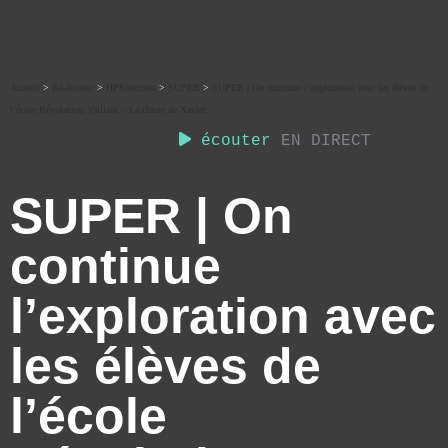
Accueil
>
Ré-écouter
>
HPSelection
>
SUPER
>
SUPER | On continue l’exploration avec les élèves de
l’école Révolution Vaillant – La classe de Xavier
écouter
EN DIRECT
SUPER | On
continue
l’exploration avec
les élèves de
l’école