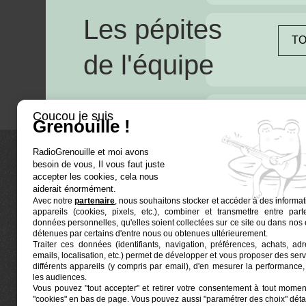
Les pépites
TO
de l'équipe
Coucou je suis
Grenouille !
RadioGrenouille et moi avons
besoin de vous, Il vous faut juste
La radio
accepter les cookies, cela nous
aiderait énormément.
Avec notre
partenaire
, nous souhaitons stocker et accéder à des informat
Ré-écouter
appareils (cookies, pixels, etc.), combiner et transmettre entre par
Actualités
données personnelles, qu'elles soient collectées sur ce site ou dans nos 
détenues par certains d'entre nous ou obtenues ultérieurement.
Programmat
Traiter ces données (identifiants, navigation, préférences, achats, ad
Euphonia est le partenaire producteur de Radio
emails, localisation, etc.) permet de développer et vous proposer des serv
Grenouille
Grenouille, radio associative marseillaise.
différents appareils (y compris par email), d'en mesurer la performance, 
les audiences.
Vous pouvez "tout accepter" et retirer votre consentement à tout moment
Locaux situés à la Friche Belle de Mai
"cookies" en bas de page
. Vous pouvez aussi "paramétrer des choix" détai
41, rue Jobin — 13003 Marseille