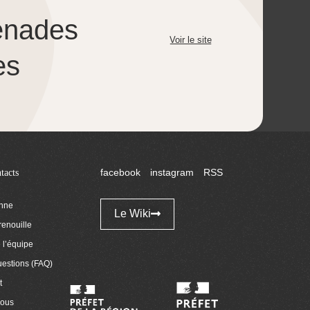
enades
Voir le site
es
tacts
facebook
instagram
RSS
enne
Le Wiki
renouille
l’équipe
uestions (FAQ)
t
nous