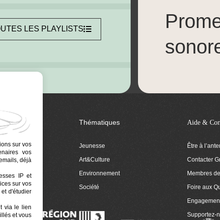
Prom
UTES LES PLAYLISTS
sonor
Thématiques
Aide & Con
ions sur vos
Jeunesse
Être à l’ant
tenaires vos
Art&Culture
Contacter G
emails, déjà
ion
Environnement
Membres de 
resses IP et
ices sur vos
 Euphonia
Société
Foire aux Q
et d'étudier
Engagemen
 via le lien
Supportez-
llés et vous