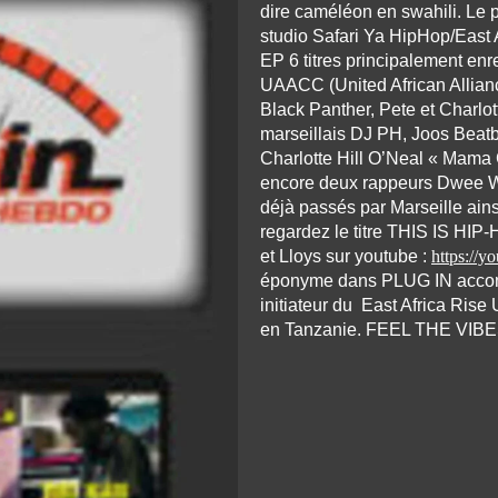
dire caméléon en swahili. Le 
studio Safari Ya HipHop/East
EP 6 titres principalement en
UAACC (United African Allian
Black Panther, Pete et Charlot
marseillais DJ PH, Joos Beatb
Charlotte Hill O’Neal « Mam
encore deux rappeurs Dwee
déjà passés par Marseille ain
regardez le titre THIS IS HIP
et Lloys sur youtube :
https://
éponyme dans PLUG IN accom
initiateur du East Africa Rise
en Tanzanie. FEEL THE VIB