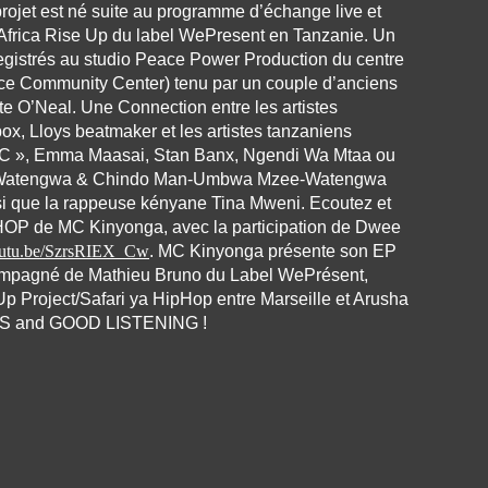
projet est né suite au programme d’échange live et
 Africa Rise Up du label WePresent en Tanzanie. Un
registrés au studio Peace Power Production du centre
ce Community Center) tenu par un couple d’anciens
te O’Neal. Une Connection entre les artistes
ox, Lloys beatmaker et les artistes tanzaniens
a C », Emma Maasai, Stan Banx, Ngendi Wa Mtaa ou
 Watengwa & Chindo Man-Umbwa Mzee-Watengwa
si que la rappeuse kényane Tina Mweni. Ecoutez et
-HOP de MC Kinyonga, avec la participation de Dwee
youtu.be/SzrsRIEX_Cw
. MC Kinyonga présente son EP
pagné de Mathieu Bruno du Label WePrésent,
 Up Project/Safari ya HipHop entre Marseille et Arusha
ES and GOOD LISTENING !