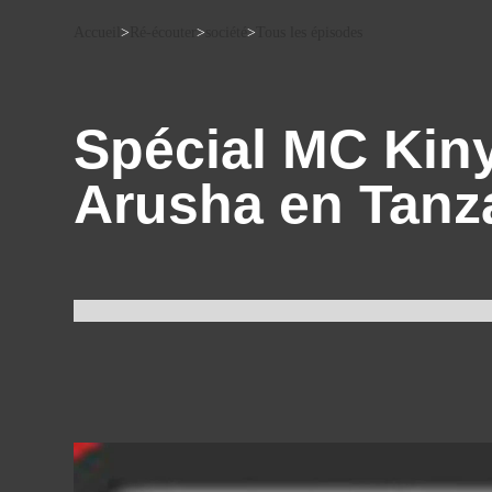
Accueil
>
Ré-écouter
>
société
>
Tous les épisodes
Spécial MC Kinyo
Arusha en Tanz