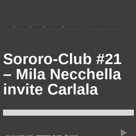
Accueil
>
Ré-écouter
>
musique
>
Sororo-Club
>
Sororo-Club #21 – Mila Necchella invite Carlala
Sororo-Club #21
– Mila Necchella
invite Carlala