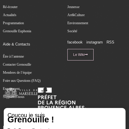
Ré-écouter
Jeunesse
Actualités
Art&Culture
Programmation
Environnement
Grenouille Euphonia
Société
facebook
instagram
RSS
Aide & Contacts
Le Wiki
Être à l’antenne
Contacter Grenouille
Membres de l’équipe
Foire aux Questions (FAQ)
Engagement
Supportez-nous
Coucou je suis
Grenouille !