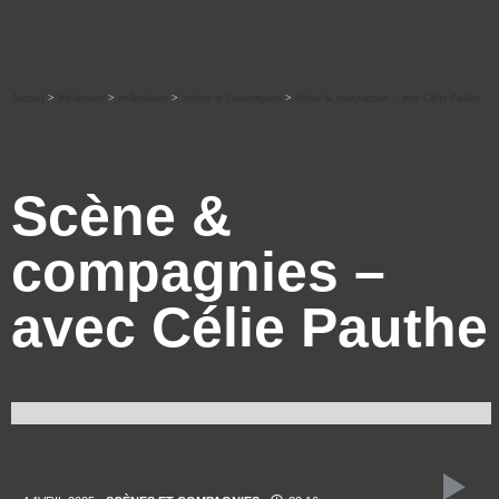
Accueil
>
Ré-écouter
>
art&culture
>
Scènes et Compagnies
>
Scène & compagnies – avec Célie Pauthe
Scène &
compagnies –
avec Célie Pauthe