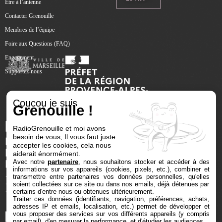
Être à l’antenne
Contacter Grenouille
Membres de l’équipe
Foire aux Questions (FAQ)
Engagement
Supportez-nous
Coucou je suis
Grenouille !
RadioGrenouille et moi avons
besoin de vous, Il vous faut juste
accepter les cookies, cela nous
aiderait énormément.
Avec notre
partenaire
, nous souhaitons stocker et accéder à des
informations sur vos appareils (cookies, pixels, etc.), combiner et
transmettre entre partenaires vos données personnelles, qu'elles
soient collectées sur ce site ou dans nos emails, déjà détenues par
certains d'entre nous ou obtenues ultérieurement.
Traiter ces données (identifiants, navigation, préférences, achats,
adresses IP et emails, localisation, etc.) permet de développer et
vous proposer des services sur vos différents appareils (y compris
par email), d'en mesurer la performance, et d'étudier les audiences.