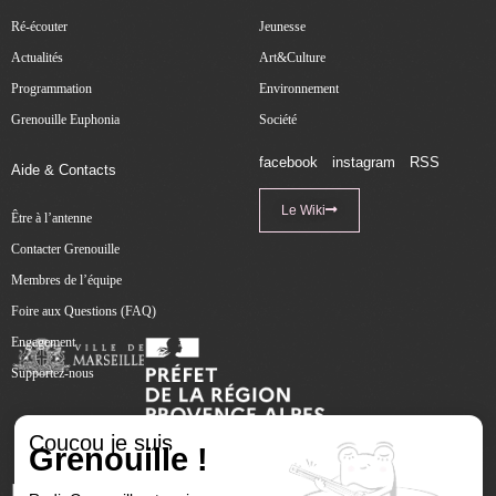
Ré-écouter
Jeunesse
Actualités
Art&Culture
Programmation
Environnement
Grenouille Euphonia
Société
facebook
instagram
RSS
Aide & Contacts
Le Wiki
Être à l’antenne
Contacter Grenouille
Membres de l’équipe
Foire aux Questions (FAQ)
Engagement
Supportez-nous
Coucou je suis
Grenouille !