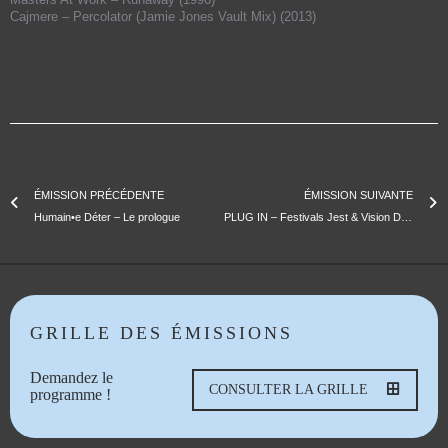
Cajmere
– Percolator (Jamie Jones Vault Mix) (2013)
ÉMISSION PRÉCÉDENTE
ÉMISSION SUIVANTE
Humain•e Déter – Le prologue
PLUG IN – Festivals Jest & Vision D’Exil ,40 Ans Maison Hanté ,Agenda
GRILLE DES ÉMISSIONS
Demandez le
CONSULTER LA GRILLE
programme !