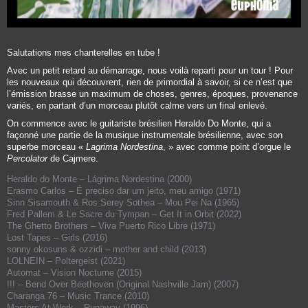
Salutations mes chanterelles en tube !
Avec un petit retard au démarrage, nous voilà reparti pour un tour ! Pour
les nouveaux qui découvrent, rien de primordial à savoir, si ce n’est que
l’émission brasse un maximum de choses, genres, époques, provenance
variés, en partant d’un morceau plutôt calme vers un final enlevé.
On commence avec le guitariste brésilien
Heraldo Do Monte
, qui a
façonné une partie de la musique instrumentale brésilienne, avec son
superbe morceau «
Lagrima Nordestina
, » avec comme point d’orgue le
Percolator
de
Cajmere
.
Heraldo do Monte
– Lágrima Nordestina (2000)
Erasmo Carlos
– É preciso dar um jeito, meu amigo (1971)
Sinn Sisamouth & Ros Serey Sothea
– Mou Pei Na (1965)
Fred Pallem & Le Sacre du Tympan
– Get It in Orbit (2022)
The Ghetto Brothers
– Viva Puerto Rico Libre (1971)
Lost Tapes
– Girls (2016)
sonny okosuns & ozzidi
– mother and child (2013)
LOLNEIN
– Poltergeist (2021)
Automat
– Vision Nocturne (2015)
!!!
– Bend Over Beethoven (Original Nashville Jam) (2007)
Charanga 76
– Music Trance (2010)
Masters At Work
– Runaway (1996)