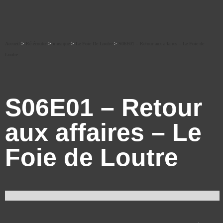
Accueil
>
Ré-écouter
>
musique
>
Le Foie De Loutre
>
S06E01 – Retour aux affaires – Le Foie de
Loutre
S06E01 – Retour
aux affaires – Le
Foie de Loutre