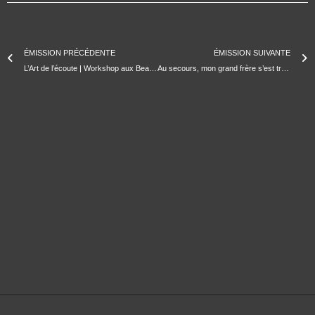
ÉMISSION PRÉCÉDENTE
ÉMISSION SUIVANTE
L’Art de l’écoute | Workshop aux Beaux-Arts et Radias shows
Au secours, mon grand frère s’est transformé // 22.12.2021