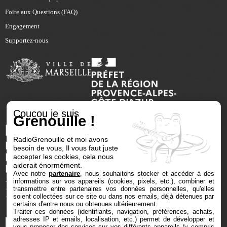
Foire aux Questions (FAQ)
Engagement
Supportez-nous
Coucou je suis
Grenouille !
RadioGrenouille et moi avons
besoin de vous, Il vous faut juste
accepter les cookies, cela nous
aiderait énormément.
Avec notre
partenaire
, nous souhaitons stocker et accéder à des
informations sur vos appareils (cookies, pixels, etc.), combiner et
transmettre entre partenaires vos données personnelles, qu'elles
soient collectées sur ce site ou dans nos emails, déjà détenues par
certains d'entre nous ou obtenues ultérieurement.
Traiter ces données (identifiants, navigation, préférences, achats,
adresses IP et emails, localisation, etc.) permet de développer et
vous proposer des services sur vos différents appareils (y compris