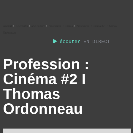
Accueil
>
Ré-écouter
>
art&culture
>
Profession : Cinéma
>
Profession : Cinéma #2 I Thomas
Ordonneau
écouter
EN DIRECT
Profession :
Cinéma #2 I
Thomas
Ordonneau