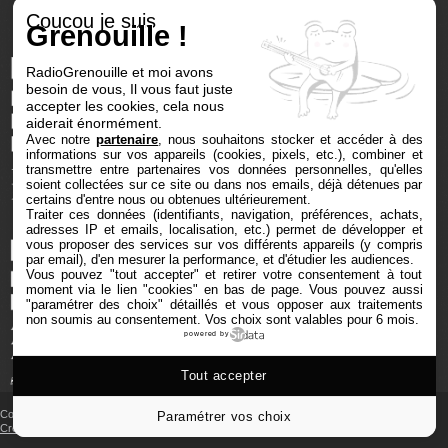
Coucou je suis
Grenouille !
RadioGrenouille et moi avons
besoin de vous, Il vous faut juste
accepter les cookies, cela nous
aiderait énormément.
Avec notre
partenaire
, nous souhaitons stocker et accéder à des
informations sur vos appareils (cookies, pixels, etc.), combiner et
transmettre entre partenaires vos données personnelles, qu'elles
soient collectées sur ce site ou dans nos emails, déjà détenues par
certains d'entre nous ou obtenues ultérieurement.
Traiter ces données (identifiants, navigation, préférences, achats,
adresses IP et emails, localisation, etc.) permet de développer et
vous proposer des services sur vos différents appareils (y compris
par email), d'en mesurer la performance, et d'étudier les audiences.
Vous pouvez "tout accepter" et retirer votre consentement à tout
moment via le lien "cookies" en bas de page
. Vous pouvez aussi
"paramétrer des choix" détaillés et vous opposer aux traitements
non soumis au consentement. Vos choix sont valables pour 6 mois.
powered by
Tout accepter
Copyright © 2025 Radio Grenouille tous droits réservés
Paramétrer vos choix
Crédits et mentions
‐
Cookies