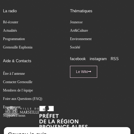
La radio
Thématiques
Ré-écouter
Jeunesse
Actualités
Art&Culture
Programmation
Environnement
Grenouille Euphonia
Société
facebook
instagram
RSS
Aide & Contacts
Le Wiki
Être à l’antenne
Contacter Grenouille
Membres de l’équipe
Foire aux Questions (FAQ)
Engagement
Supportez-nous