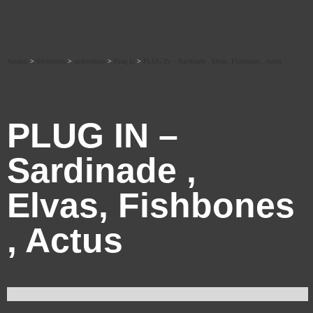
Accueil
>
Ré-écouter
>
art&culture
>
Plug In
>
PLUG IN – Sardinade , Elvas, Fishbones , Actus
PLUG IN –
Sardinade ,
Elvas, Fishbones
, Actus