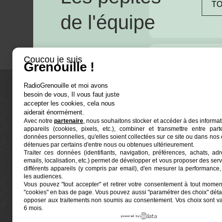
TO
de l'équipe
Coucou je suis
Grenouille !
RadioGrenouille et moi avons
besoin de vous, Il vous faut juste
La radio
accepter les cookies, cela nous
aiderait énormément.
Avec notre
partenaire
, nous souhaitons stocker et accéder à des informat
Ré-écouter
appareils (cookies, pixels, etc.), combiner et transmettre entre par
Actualités
données personnelles, qu'elles soient collectées sur ce site ou dans nos 
détenues par certains d'entre nous ou obtenues ultérieurement.
Programmat
Traiter ces données (identifiants, navigation, préférences, achats, ad
Euphonia est le partenaire producteur de Radio
emails, localisation, etc.) permet de développer et vous proposer des serv
Grenouille
Grenouille, radio associative marseillaise.
différents appareils (y compris par email), d'en mesurer la performance, 
les audiences.
Vous pouvez "tout accepter" et retirer votre consentement à tout moment
Locaux situés à la Friche Belle de Mai
"cookies" en bas de page
. Vous pouvez aussi "paramétrer des choix" détai
41, rue Jobin — 13003 Marseille
opposer aux traitements non soumis au consentement. Vos choix sont v
6 mois.
powered by