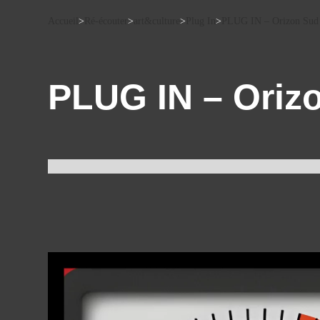
Accueil
>
Ré-écouter
>
art&culture
>
Plug In
>
PLUG IN – Orizon Sud ,
PLUG IN – Orizo