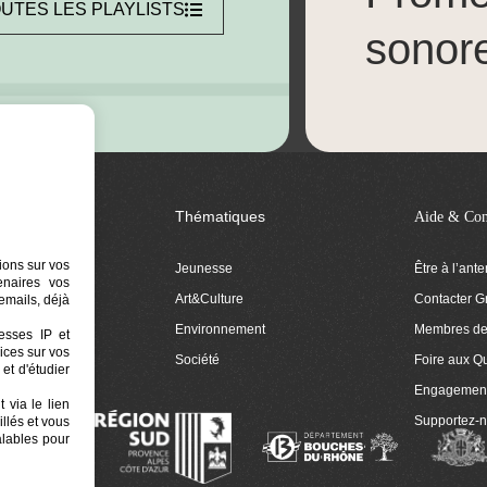
UTES LES PLAYLISTS
sonor
Thématiques
Aide & Con
ions sur vos
Jeunesse
Être à l’ant
tenaires vos
Art&Culture
Contacter G
emails, déjà
ion
Environnement
Membres de 
resses IP et
ices sur vos
 Euphonia
Société
Foire aux Q
et d'étudier
Engagemen
 via le lien
Supportez-
llés et vous
alables pour