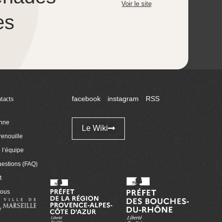
Voir le site
es
tacts
facebook
instagram
RSS
enne
Le Wiki
renouille
l’équipe
uestions (FAQ)
t
nous