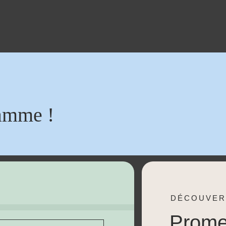
amme !
DÉCOUVER
Prom