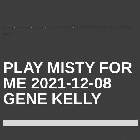
Accueil
>
Ré-écouter
>
musique
>
Play Misty For Me
>
PLAY MISTY FOR ME 2021-12-08 GENE
KELLY
PLAY MISTY FOR
ME 2021-12-08
GENE KELLY