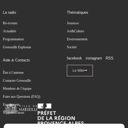
La radio
Thématiques
Ré-écouter
Jeunesse
Actualités
Art&Culture
Programmation
Environnement
Grenouille Euphonia
Société
facebook
instagram
RSS
Aide & Contacts
Le Wiki
Être à l’antenne
Contacter Grenouille
Membres de l’équipe
Foire aux Questions (FAQ)
Engagement
Supportez-nous