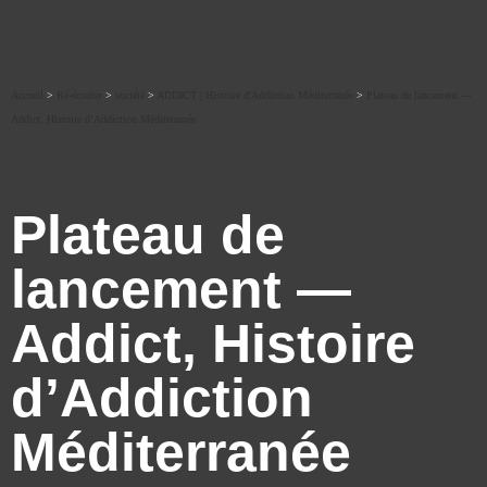
Accueil
>
Ré-écouter
>
société
>
ADDICT | Histoire d'Addiction Méditerranée
>
Plateau de lancement —
Addict, Histoire d’Addiction Méditerranée
Plateau de
lancement —
Addict, Histoire
d’Addiction
Méditerranée