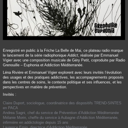
Enregistré en public à la Friche La Belle de Mai, ce plateau radio marque
le lancement de la série radiophonique
Addict
, réalisée par Emmanuel
Vigier avec une composition musicale de Géry Petit, coproduite par Radio
Grenouille – Euphonia et Addiction Méditerranée.
Léna Rivière et Emmanuel Vigier explorent avec leurs invités l’évolution
des usages et des pratiques addictives, les accompagnements proposés
dans les centres de soins, le contexte politique et ses influences, et les
perspectives en matière de prévention.
Invités :
Claire Duport
, sociologue, coordinatrice des dispositifs TREND-SINTES
en PACA
Andrea Sagni
, chef du service de Prévention d’Addiction Méditerranée
Mélanie Morin
, cheffe du service à Aubagne d’Addiction Méditerranée,
infirmière en addictologie depuis 15 ans
Laurence Emin
, directrice d’Addiction Méditerranée