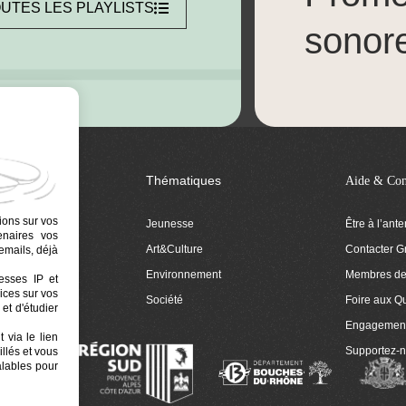
UTES LES PLAYLISTS
sonor
Thématiques
Aide & Con
ions sur vos
Jeunesse
Être à l’ant
tenaires vos
Art&Culture
Contacter G
emails, déjà
ion
Environnement
Membres de 
resses IP et
ices sur vos
 Euphonia
Société
Foire aux Q
et d'étudier
Engagemen
 via le lien
Supportez-
llés et vous
alables pour