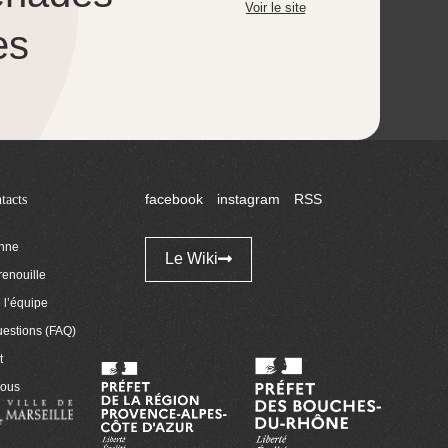
Voir le site
es
tacts
facebook
instagram
RSS
enne
Le Wiki
renouille
l’équipe
uestions (FAQ)
t
nous