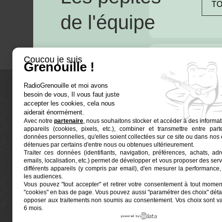
TO
de l'équipe
Coucou je suis
Grenouille !
RadioGrenouille et moi avons
besoin de vous, Il vous faut juste
La radio
accepter les cookies, cela nous
aiderait énormément.
Avec notre
partenaire
, nous souhaitons stocker et accéder à des informat
Ré-écouter
appareils (cookies, pixels, etc.), combiner et transmettre entre par
Actualités
données personnelles, qu'elles soient collectées sur ce site ou dans nos 
détenues par certains d'entre nous ou obtenues ultérieurement.
Programmat
Traiter ces données (identifiants, navigation, préférences, achats, ad
Euphonia est le partenaire producteur de Radio
emails, localisation, etc.) permet de développer et vous proposer des serv
Grenouille
Grenouille, radio associative marseillaise.
différents appareils (y compris par email), d'en mesurer la performance, 
les audiences.
Vous pouvez "tout accepter" et retirer votre consentement à tout moment
Locaux situés à la Friche Belle de Mai
"cookies" en bas de page
. Vous pouvez aussi "paramétrer des choix" détai
41, rue Jobin — 13003 Marseille
opposer aux traitements non soumis au consentement. Vos choix sont v
6 mois.
powered by