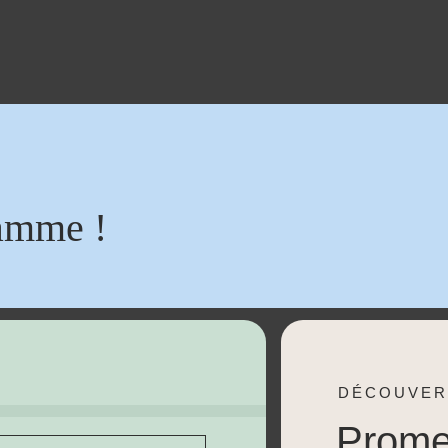
amme !
DÉCOUVER
Prom