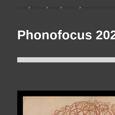
Accueil
>
Ré-écouter
>
musique
>
Phonofocus
>
Phonofocus 2026-04-2
Phonofocus 202