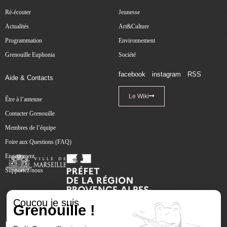
Ré-écouter
Jeunesse
Actualités
Art&Culture
Programmation
Environnement
Grenouille Euphonia
Société
facebook
instagram
RSS
Aide & Contacts
Le Wiki
Être à l’antenne
Contacter Grenouille
Membres de l’équipe
Foire aux Questions (FAQ)
Engagement
Supportez-nous
Coucou je suis
Grenouille !